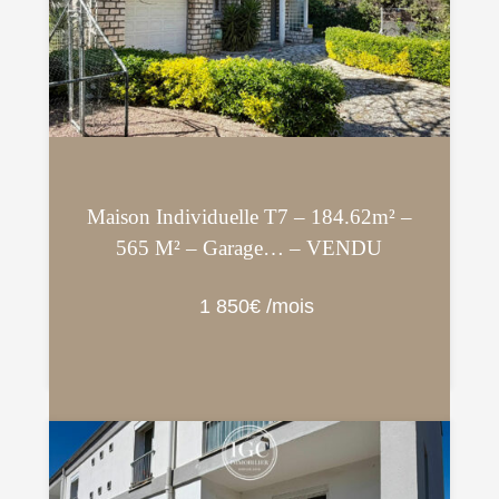
Maison Individuelle T7 – 184.62m² –
565 M² – Garage… – VENDU
1 850€ /mois