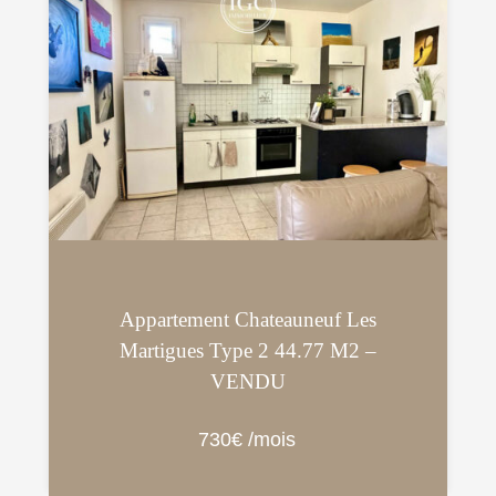
Appartement Chateauneuf Les
Martigues Type 2 44.77 M2 –
VENDU
730€ /mois