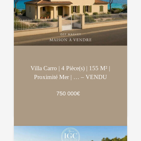
Villa Carro | 4 Pièce(s) | 155 M² |
Proximité Mer | … – VENDU
750 000€