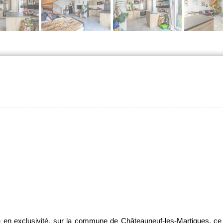
 en exclusivité, sur la commune de Châteauneuf-les-Martigues, ce 