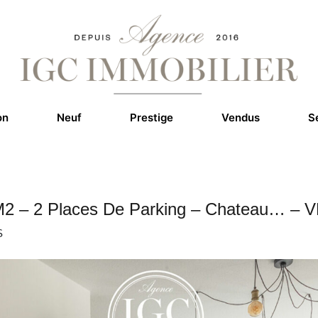
on
Neuf
Prestige
Vendus
S
 M2 – 2 Places De Parking – Chateau… –
S