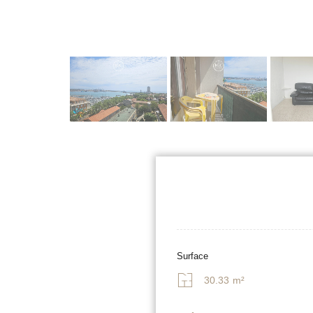
Surface
30.33
m²