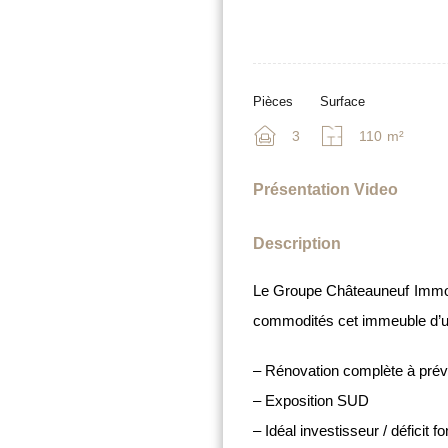
Pièces
Surface
3
110
m²
Présentation Video
Description
Le Groupe Châteauneuf Immobi
commodités cet immeuble d’une
– Rénovation complète à prévo
– Exposition SUD
– Idéal investisseur / déficit fo