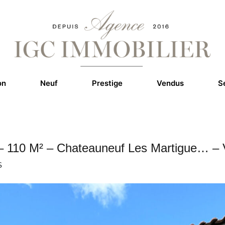
on
Neuf
Prestige
Vendus
S
– 110 M² – Chateauneuf Les Martigue… 
S