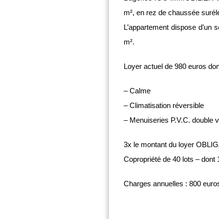
m², en rez de chaussée surél
L’appartement dispose d’un sé
m².
Loyer actuel de 980 euros don
– Calme
– Climatisation réversible
– Menuiseries P.V.C. double v
3x le montant du loyer OBLI
Copropriété de 40 lots – dont 
Charges annuelles : 800 euro