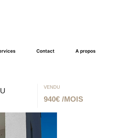
ervices
Contact
A propos
VENDU
DU
940€ /MOIS