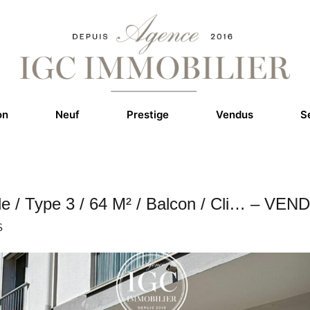
on
Neuf
Prestige
Vendus
S
e / Type 3 / 64 M² / Balcon / Cli… – VEN
S