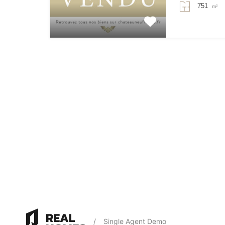
751
m²
/
Single Agent Demo