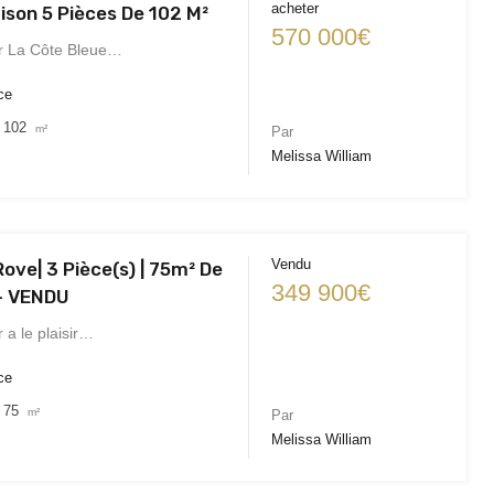
acheter
ison 5 Pièces De 102 M²
570 000€
r La Côte Bleue…
ce
102
m²
Par
Melissa William
Vendu
ove| 3 Pièce(s) | 75m² De
349 900€
 – VENDU
 a le plaisir…
ce
75
m²
Par
Melissa William