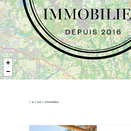
+
−
1
à
4
sur
4
Immobilies