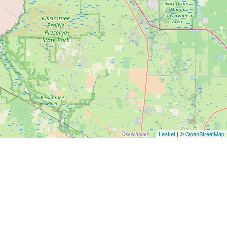
Leaflet
| ©
OpenStreetMap