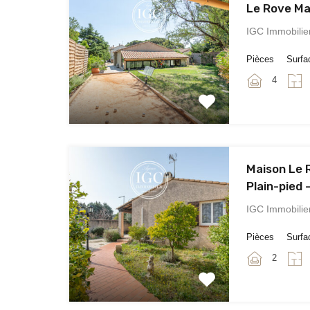
Le Rove Ma
IGC Immobilie
Pièces
Surfa
4
Maison Le R
Plain-pied
IGC Immobilier
Pièces
Surfa
2