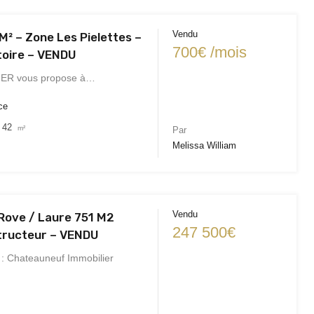
Vendu
M² – Zone Les Pielettes –
700€ /mois
atoire – VENDU
ER vous propose à…
ce
42
m²
Par
Melissa William
Vendu
 Rove / Laure 751 M2
247 500€
tructeur – VENDU
 Chateauneuf Immobilier